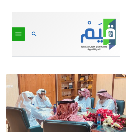
خطي
لى
لمحتوى
البحث