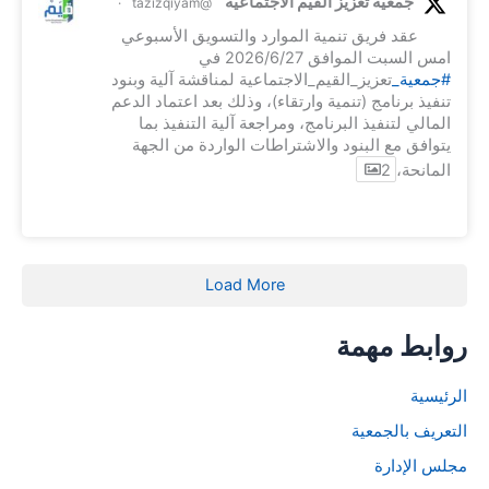
جمعية تعزيز القيم الاجتماعية
·
@tazizqiyam
عقد فريق تنمية الموارد والتسويق الأسبوعي
امس السبت الموافق 2026/6/27 في
#جمعية_
تعزيز_القيم_الاجتماعية لمناقشة آلية وبنود
تنفيذ برنامج (تنمية وارتقاء)، وذلك بعد اعتماد الدعم
المالي لتنفيذ البرنامج، ومراجعة آلية التنفيذ بما
يتوافق مع البنود والاشتراطات الواردة من الجهة
المانحة،
2
Load More
روابط مهمة
الرئيسية
التعريف بالجمعية
مجلس الإدارة