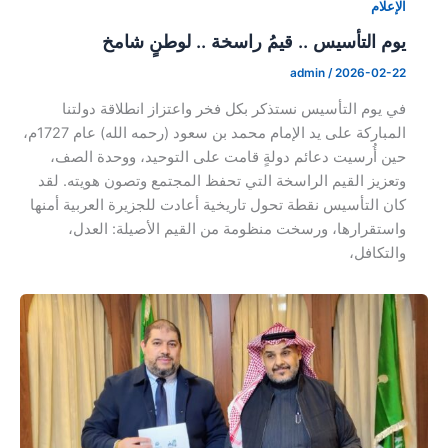
الإعلام
يوم التأسيس .. قيمُ راسخة .. لوطنٍ شامخ
admin
/
2026-02-22
في يوم التأسيس نستذكر بكل فخر واعتزاز انطلاقة دولتنا
المباركة على يد الإمام محمد بن سعود (رحمه الله) عام 1727م،
حين أُرسيت دعائم دولةٍ قامت على التوحيد، ووحدة الصف،
وتعزيز القيم الراسخة التي تحفظ المجتمع وتصون هويته. لقد
كان التأسيس نقطة تحول تاريخية أعادت للجزيرة العربية أمنها
واستقرارها، ورسخت منظومة من القيم الأصيلة: العدل،
والتكافل،