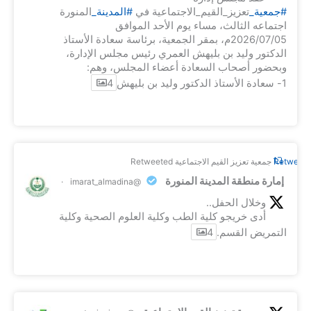
#جمعية_
تعزيز_القيم_الاجتماعية في
#المدينة_
المنورة
اجتماعه الثالث، مساء يوم الأحد الموافق
2026/07/05م، بمقر الجمعية، برئاسة سعادة الأستاذ
الدكتور وليد بن بليهش العمري رئيس مجلس الإدارة،
وبحضور أصحاب السعادة أعضاء المجلس، وهم:
1- سعادة الأستاذ الدكتور وليد بن بليهش
4
Retweet o
جمعية تعزيز القيم الاجتماعية Retweeted
إمارة منطقة المدينة المنورة
·
@imarat_almadina
وخلال الحفل..
أدى خريجو كلية الطب وكلية العلوم الصحية وكلية
التمريض القسم.
4