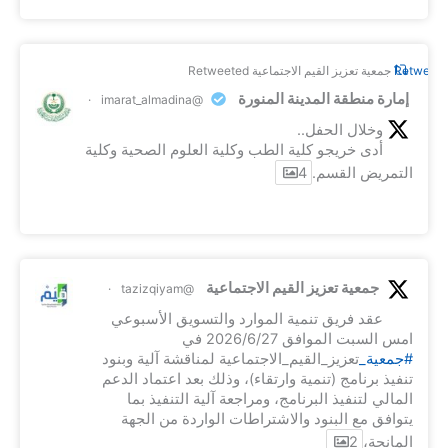
Retweet o
جمعية تعزيز القيم الاجتماعية Retweeted
إمارة منطقة المدينة المنورة
·
@imarat_almadina
وخلال الحفل..
أدى خريجو كلية الطب وكلية العلوم الصحية وكلية
التمريض القسم.
4
جمعية تعزيز القيم الاجتماعية
·
@tazizqiyam
عقد فريق تنمية الموارد والتسويق الأسبوعي
امس السبت الموافق 2026/6/27 في
#جمعية_
تعزيز_القيم_الاجتماعية لمناقشة آلية وبنود
تنفيذ برنامج (تنمية وارتقاء)، وذلك بعد اعتماد الدعم
المالي لتنفيذ البرنامج، ومراجعة آلية التنفيذ بما
يتوافق مع البنود والاشتراطات الواردة من الجهة
المانحة،
2