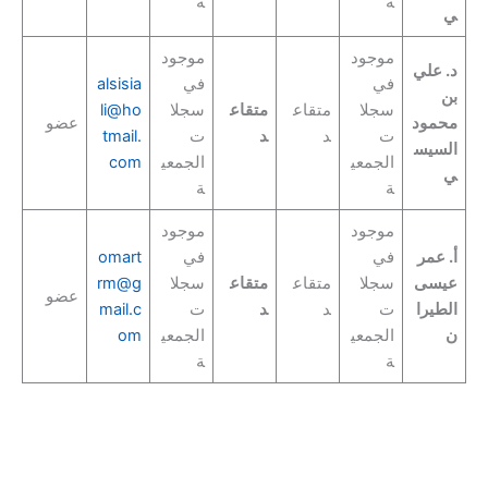
ة
ة
ي
موجود
موجود
د. علي
في
في
alsisia
بن
سجلا
متقاع
متقاع
سجلا
li@ho
محمود
عضو
ت
د
د
ت
tmail.
السيس
الجمعي
الجمعي
com
ي
ة
ة
موجود
موجود
أ. عمر
في
في
omart
عيسى
سجلا
متقاع
متقاع
سجلا
rm@g
عضو
الطيرا
ت
د
د
ت
mail.c
ن
الجمعي
الجمعي
om
ة
ة