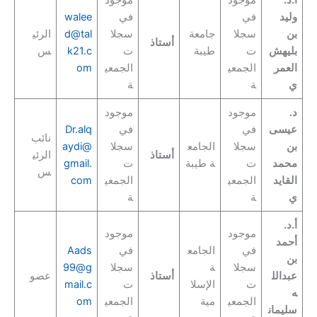
أ.د.
موجود
موجود
وليد
في
في
walee
بن
سجلا
جامعة
سجلا
d@tal
الرئي
أستاذ
بليهش
ت
طيبة
ت
k21.c
س
العمر
الجمعي
الجمعي
om
ي
ة
ة
د.
موجود
موجود
عيسى
في
في
Dr.alq
نائب
بن
سجلا
الجامع
سجلا
aydi@
أستاذ
الرئي
محمد
ت
ة طيبة
ت
gmail.
س
القايد
الجمعي
الجمعي
com
ي
ة
ة
أ.د.
موجود
موجود
أحمد
في
الجامع
في
Aads
بن
سجلا
ة
سجلا
99@g
عبدالل
أستاذ
عضو
ت
الإسلا
ت
mail.c
ه
الجمعي
مية
الجمعي
om
سليمان