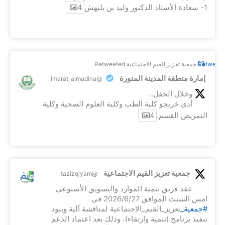
1- سعادة الأستاذ الدكتور وليد بن بليهش
4
Retweet o
جمعية تعزيز القيم الاجتماعية Retweeted
إمارة منطقة المدينة المنورة
·
@imarat_almadina
وخلال الحفل..
أدى خريجو كلية الطب وكلية العلوم الصحية وكلية
التمريض القسم.
4
جمعية تعزيز القيم الاجتماعية
·
@tazizqiyam
عقد فريق تنمية الموارد والتسويق الأسبوعي
امس السبت الموافق 2026/6/27 في
#جمعية_
تعزيز_القيم_الاجتماعية لمناقشة آلية وبنود
تنفيذ برنامج (تنمية وارتقاء)، وذلك بعد اعتماد الدعم